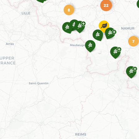
22
8
7