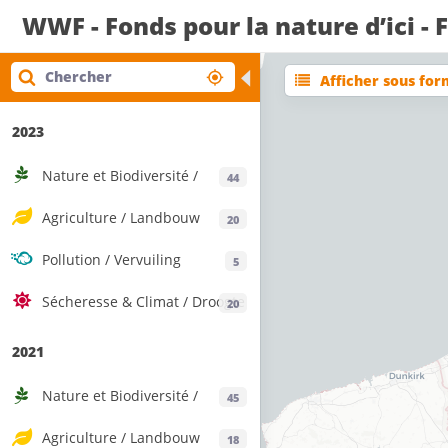
WWF - Fonds pour la nature d’ici - 
◀
Afficher sous for
2023
Nature et Biodiversité /
44
Natuur & Biodiversiteit
Agriculture / Landbouw
20
Pollution / Vervuiling
5
Sécheresse & Climat / Droogte
20
& Klimaat
2021
Nature et Biodiversité /
45
Natuur & Biodiversiteit
Agriculture / Landbouw
18