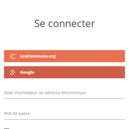
WWF - Fonds pour la nature d’ici - Fonds
Se connecter
voor natuur bij ons
LesCommuns.org
Google
Nom d'utilisateur ou adresse électronique
Mot de passe